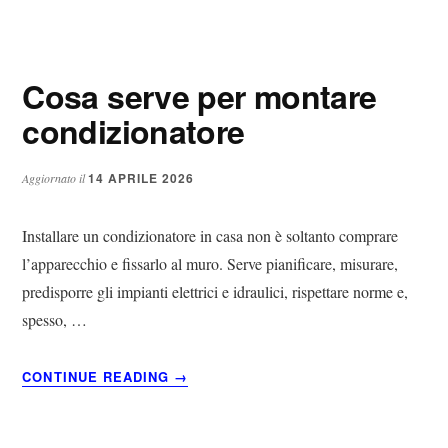
SERVE
PER
FARE
IL
Cosa serve per montare
PESTO​
IN
condizionatore​​
CASA​
14 APRILE 2026
Aggiornato il
Installare un condizionatore in casa non è soltanto comprare
l’apparecchio e fissarlo al muro. Serve pianificare, misurare,
predisporre gli impianti elettrici e idraulici, rispettare norme e,
spesso, …
ABOUT
CONTINUE READING
→
COSA
SERVE
PER