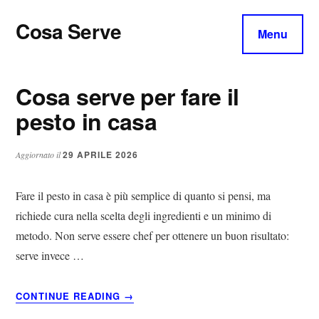
Additional
Skip
Skip
Skip
Cosa Serve
to
to
to
menu
Menu
main
primary
footer
Tutto
content
sidebar
per
Cosa serve per fare il
il
Tuo
pesto​ in casa​
Parquet
29 APRILE 2026
Aggiornato il
Fare il pesto in casa è più semplice di quanto si pensi, ma
richiede cura nella scelta degli ingredienti e un minimo di
metodo. Non serve essere chef per ottenere un buon risultato:
serve invece …
ABOUT
CONTINUE READING
→
COSA