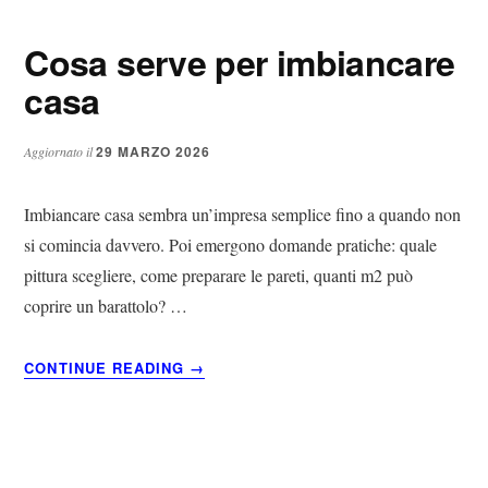
MONTARE
CONDIZIONATORE​​
Cosa serve per imbiancare
casa​​
29 MARZO 2026
Aggiornato il
Imbiancare casa sembra un’impresa semplice fino a quando non
si comincia davvero. Poi emergono domande pratiche: quale
pittura scegliere, come preparare le pareti, quanti m2 può
coprire un barattolo? …
ABOUT
CONTINUE READING
→
COSA
SERVE
PER
IMBIANCARE
CASA​​