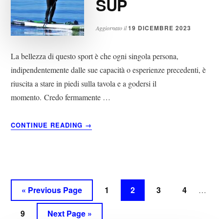
SUP
19 DICEMBRE 2023
Aggiornato il
La bellezza di questo sport è che ogni singola persona,
indipendentemente dalle sue capacità o esperienze precedenti, è
riuscita a stare in piedi sulla tavola e a godersi il
momento. Credo fermamente …
ABOUT
CONTINUE READING
→
COSA
SERVE
PER
INIZIARE
CON
Interi
IL
Go
Page
Page
Page
Page
«
Previous Page
1
2
3
4
…
SUP
pages
to
Page
Go
9
Next Page »
omitte