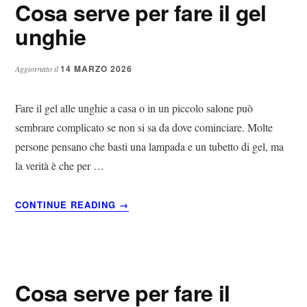
Cosa serve per fare il gel
unghie​​
14 MARZO 2026
Aggiornato il
Fare il gel alle unghie a casa o in un piccolo salone può
sembrare complicato se non si sa da dove cominciare. Molte
persone pensano che basti una lampada e un tubetto di gel, ma
la verità è che per …
ABOUT
CONTINUE READING
→
COSA
SERVE
PER
FARE
IL
Cosa serve per fare il
GEL
UNGHIE​​