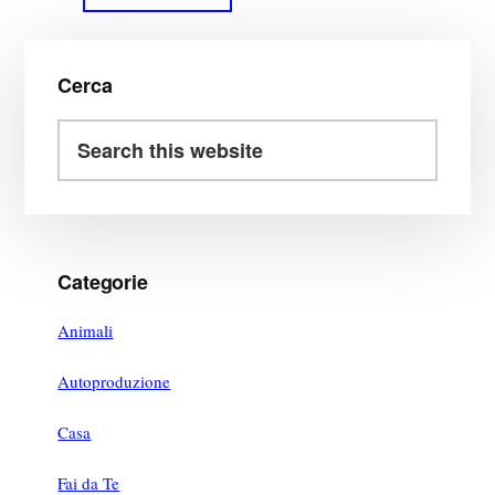
to
Primary
Sidebar
Cerca
Search
this
website
Categorie
Animali
Autoproduzione
Casa
Fai da Te