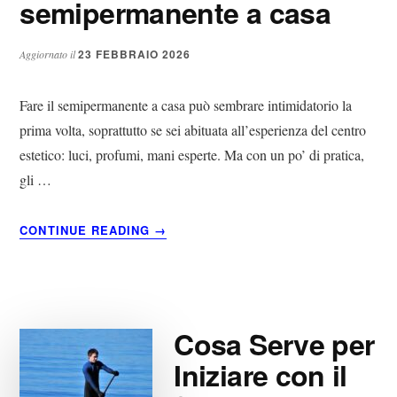
semipermanente a casa​
23 FEBBRAIO 2026
Aggiornato il
Fare il semipermanente a casa può sembrare intimidatorio la
prima volta, soprattutto se sei abituata all’esperienza del centro
estetico: luci, profumi, mani esperte. Ma con un po’ di pratica,
gli …
ABOUT
CONTINUE READING
→
COSA
SERVE
PER
FARE
IL
Cosa Serve per
SEMIPERMANENTE
A
Iniziare con il
CASA​