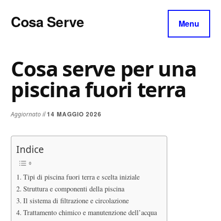
Additional
Skip
Skip
Skip
Cosa Serve
to
to
to
menu
Menu
main
primary
footer
Tutto
content
sidebar
per
Cosa serve per una
il
Tuo
piscina fuori terra​​
Parquet
14 MAGGIO 2026
Aggiornato il
Indice
Tipi di piscina fuori terra e scelta iniziale
Struttura e componenti della piscina
Il sistema di filtrazione e circolazione
Trattamento chimico e manutenzione dell’acqua