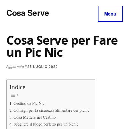
Additional
Skip
Skip
Skip
Cosa Serve
to
to
to
menu
Menu
main
primary
footer
Tutto
content
sidebar
per
Cosa Serve per Fare
il
Tuo
un Pic Nic
Parquet
25 LUGLIO 2022
Aggiornato il
Indice
Cestino da Pic Nic
Consigli per la sicurezza alimentare dei picnic
Cosa Mettere nel Cestino
Scegliere il luogo perfetto per un picnic