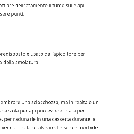
offiare delicatamente il fumo sulle api
ssere punti.
 predisposto e usato dall’apicoltore per
a della smelatura.
 sembrare una sciocchezza, ma in realtà è un
 spazzola per api può essere usata per
ne, per radunarle in una cassetta durante la
aver controllato l’alveare. Le setole morbide