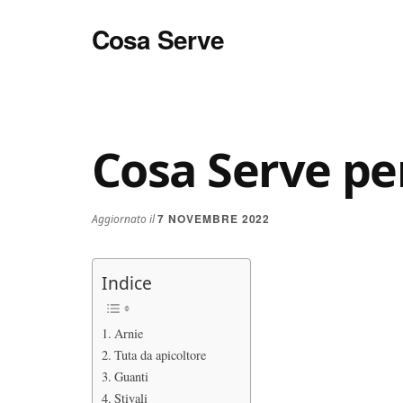
Additional
Skip
Skip
Skip
Cosa Serve
to
to
to
menu
main
primary
footer
Tutto
content
sidebar
per
il
Tuo
Cosa Serve per
Parquet
7 NOVEMBRE 2022
Aggiornato il
Indice
Arnie
Tuta da apicoltore
Guanti
Stivali