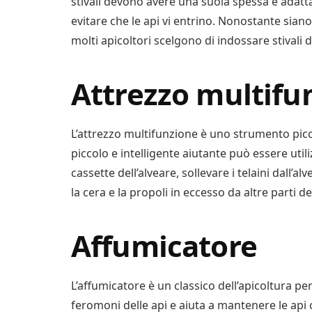
stivali devono avere una suola spessa e adatt
evitare che le api vi entrino. Nonostante siano d
molti apicoltori scelgono di indossare stivali
Attrezzo multifu
L’attrezzo multifunzione è uno strumento pic
piccolo e intelligente aiutante può essere utili
cassette dell’alveare, sollevare i telaini dall
la cera e la propoli in eccesso da altre parti del
Affumicatore
L’affumicatore è un classico dell’apicoltura p
feromoni delle api e aiuta a mantenere le api 