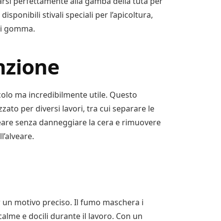
arsi perfettamente alla gamba della tuta per
isponibili stivali speciali per l’apicoltura,
 di gomma.
nzione
colo ma incredibilmente utile. Questo
zzato per diversi lavori, tra cui separare le
’alveare senza danneggiare la cera e rimuovere
l’alveare.
er un motivo preciso. Il fumo maschera i
calme e docili durante il lavoro. Con un